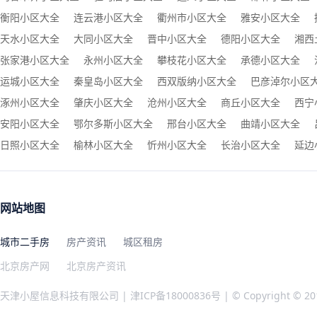
衡阳小区大全
连云港小区大全
衢州市小区大全
雅安小区大全
天水小区大全
大同小区大全
晋中小区大全
德阳小区大全
湘西
张家港小区大全
永州小区大全
攀枝花小区大全
承德小区大全
运城小区大全
秦皇岛小区大全
西双版纳小区大全
巴彦淖尔小区
涿州小区大全
肇庆小区大全
沧州小区大全
商丘小区大全
西宁
安阳小区大全
鄂尔多斯小区大全
邢台小区大全
曲靖小区大全
日照小区大全
榆林小区大全
忻州小区大全
长治小区大全
延边
网站地图
城市二手房
房产资讯
城区租房
北京房产网
北京房产资讯
天津小屋信息科技有限公司 |
津ICP备18000836号
| © Copyright © 