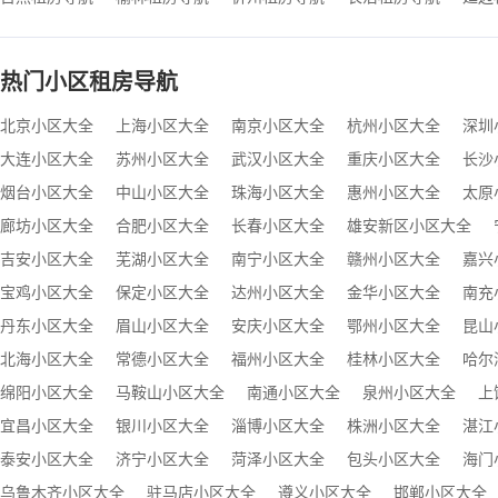
热门小区租房导航
北京小区大全
上海小区大全
南京小区大全
杭州小区大全
深圳
大连小区大全
苏州小区大全
武汉小区大全
重庆小区大全
长沙
烟台小区大全
中山小区大全
珠海小区大全
惠州小区大全
太原
廊坊小区大全
合肥小区大全
长春小区大全
雄安新区小区大全
吉安小区大全
芜湖小区大全
南宁小区大全
赣州小区大全
嘉兴
宝鸡小区大全
保定小区大全
达州小区大全
金华小区大全
南充
丹东小区大全
眉山小区大全
安庆小区大全
鄂州小区大全
昆山
北海小区大全
常德小区大全
福州小区大全
桂林小区大全
哈尔
绵阳小区大全
马鞍山小区大全
南通小区大全
泉州小区大全
上
宜昌小区大全
银川小区大全
淄博小区大全
株洲小区大全
湛江
泰安小区大全
济宁小区大全
菏泽小区大全
包头小区大全
海门
乌鲁木齐小区大全
驻马店小区大全
遵义小区大全
邯郸小区大全