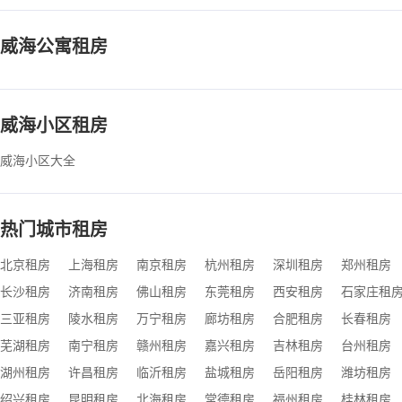
威海公寓租房
威海小区租房
威海小区大全
热门城市租房
北京租房
上海租房
南京租房
杭州租房
深圳租房
郑州租房
长沙租房
济南租房
佛山租房
东莞租房
西安租房
石家庄租
三亚租房
陵水租房
万宁租房
廊坊租房
合肥租房
长春租房
芜湖租房
南宁租房
赣州租房
嘉兴租房
吉林租房
台州租房
湖州租房
许昌租房
临沂租房
盐城租房
岳阳租房
潍坊租房
绍兴租房
昆明租房
北海租房
常德租房
福州租房
桂林租房